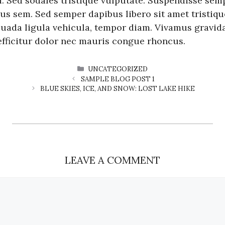
i. Sed sodales tristique vulputate. Suspendisse semp
bus sem. Sed semper dapibus libero sit amet tristiqu
suada ligula vehicula, tempor diam. Vivamus gravid
efficitur dolor nec mauris congue rhoncus.
CATEGORIES
UNCATEGORIZED
SAMPLE BLOG POST 1
BLUE SKIES, ICE, AND SNOW: LOST LAKE HIKE
LEAVE A COMMENT