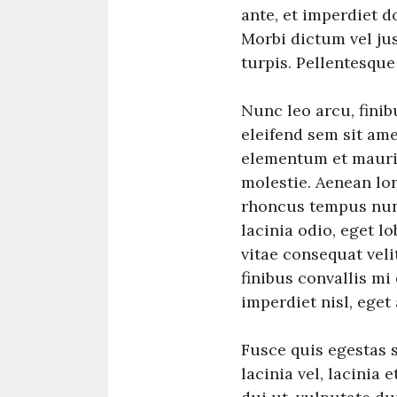
ante, et imperdiet 
Morbi dictum vel ju
turpis. Pellentesqu
Nunc leo arcu, finib
eleifend sem sit am
elementum et mauri
molestie. Aenean lor
rhoncus tempus nunc
lacinia odio, eget l
vitae consequat vel
finibus convallis m
imperdiet nisl, eget
Fusce quis egestas 
lacinia vel, lacinia