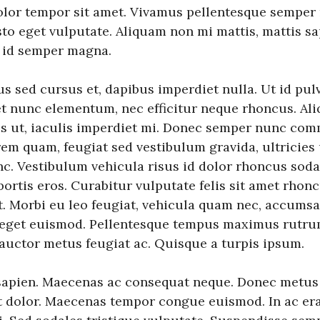
dolor tempor sit amet. Vivamus pellentesque semper
sto eget vulputate. Aliquam non mi mattis, mattis s
e id semper magna.
us sed cursus et, dapibus imperdiet nulla. Ut id pul
et nunc elementum, nec efficitur neque rhoncus. Al
s ut, iaculis imperdiet mi. Donec semper nunc com
em quam, feugiat sed vestibulum gravida, ultricies 
. Vestibulum vehicula risus id dolor rhoncus soda
obortis eros. Curabitur vulputate felis sit amet rhonc
it. Morbi eu leo feugiat, vehicula quam nec, accums
i eget euismod. Pellentesque tempus maximus rutru
 auctor metus feugiat ac. Quisque a turpis ipsum.
sapien. Maecenas ac consequat neque. Donec metus d
 et dolor. Maecenas tempor congue euismod. In ac er