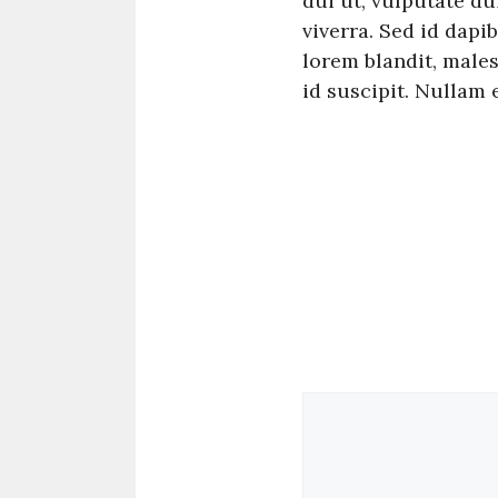
dui ut, vulputate du
viverra. Sed id dapi
lorem blandit, male
id suscipit. Nullam 
Comment