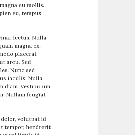
 magna eu mollis.
apien eu, tempus
vinar lectus. Nulla
iquam magna ex,
modo placerat
ut arcu. Sed
les. Nunc sed
us iaculis. Nulla
an diam. Vestibulum
m. Nullam feugiat
olor, volutpat id
at tempor, hendrerit