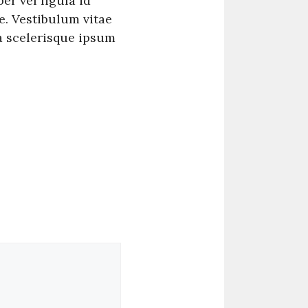
er vel ligula id
e. Vestibulum vitae
a scelerisque ipsum